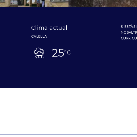
SI ESTÀS
Clima actual
NOSALTRE
CALELLA
CURRICU
25
ºC