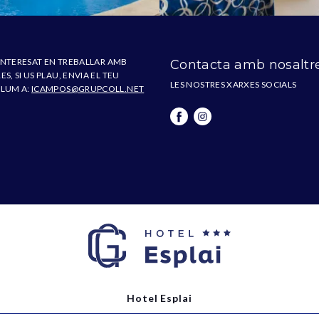
 INTERESAT EN TREBALLAR AMB
Contacta amb nosaltr
S, SI US PLAU, ENVIA EL TEU
LES NOSTRES XARXES SOCIALS
LUM A:
ICAMPOS@GRUPCOLL.NET
Hotel Esplai