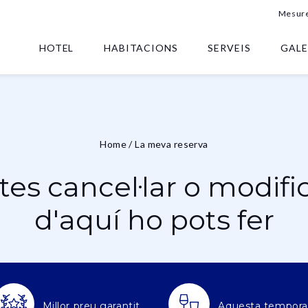
Mesure
HOTEL
HABITACIONS
SERVEIS
GALE
Home
/
La meva reserva
tes cancel·lar o modifi
d'aquí ho pots fer
Millor preu garantit
Aquesta temporad