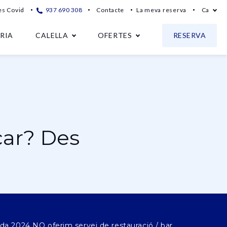
s Covid
937 690 308
Contacte
La meva reserva
Ca
RIA
CALELLA
OFERTES
RESERVA
car? Des
a 2024 NO oferim servei de restauració / bar