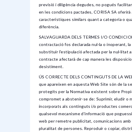
previsió i diligència degudes, no pogués facilita
en les condicions pactades, CORISA SA oferirà a 
característiques similars quant a categoria o qua
diferència.
SALVAGUARDA DELS TERMES I/O CONDICIONS GE
contractació fos declarada nul·la o inoperant,
substituir l'estipulació afectada per la nul·lita
contracte afectarà de cap manera les disposici
desistiment.
ÚS CORRECTE DELS CONTINGUTS DE LA WEB SITE 
que apareixen en aquesta Web Site són de la se
protegits per la Normativa existent sobre Propietat
compromet a abstenir-se de: Suprimir, eludir o m
incorporats als continguts i/o productes comerc
qualsevol mecanisme d'informació que poguessin 
web per remetre publicitat, comunicacions amb fi
pluralitat de persones. Reproduir o copiar, distr