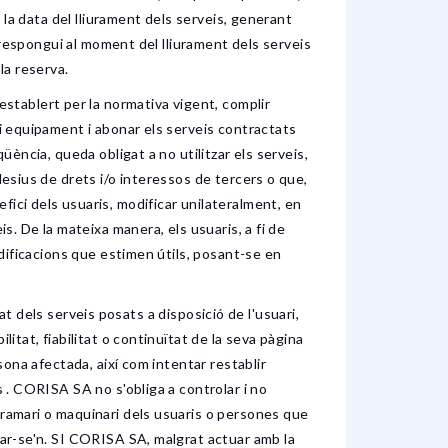
i la data del lliurament dels serveis, generant
orrespongui al moment del lliurament dels serveis
la reserva.
tablert per la normativa vigent, complir
 i equipament i abonar els serveis contractats
üència, queda obligat a no utilitzar els serveis,
lesius de drets i/o interessos de tercers o que,
fici dels usuaris, modificar unilateralment, en
s. De la mateixa manera, els usuaris, a fi de
odificacions que estimen útils, posant-se en
els serveis posats a disposició de l'usuari,
itat, fiabilitat o continuïtat de la seva pàgina
sona afectada, així com intentar restablir
s . CORISA SA no s'obliga a controlar i no
gramari o maquinari dels usuaris o persones que
ivar-se'n. SI CORISA SA, malgrat actuar amb la