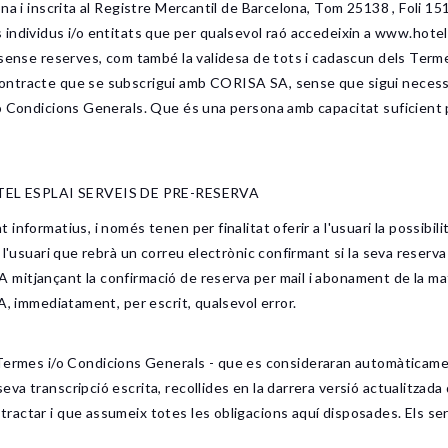
na i inscrita al Registre Mercantil de Barcelona, Tom 25138 , Foli 151
ls individus i/o entitats que per qualsevol raó accedeixin a www.hoteles
 sense reserves, com també la validesa de tots i cadascun dels Term
tracte que se subscrigui amb CORISA SA, sense que sigui necessària
o Condicions Generals. Que és una persona amb capacitat suficient 
TEL ESPLAI SERVEIS DE PRE-RESERVA
nformatius, i només tenen per finalitat oferir a l'usuari la possibilit
 l'usuari que rebrà un correu electrònic confirmant si la seva reser
tjançant la confirmació de reserva per mail i abonament de la mateix
A, immediatament, per escrit, qualsevol error.
es i/o Condicions Generals - que es consideraran automàticament
va transcripció escrita, recollides en la darrera versió actualitzad
actar i que assumeix totes les obligacions aquí disposades. Els serv