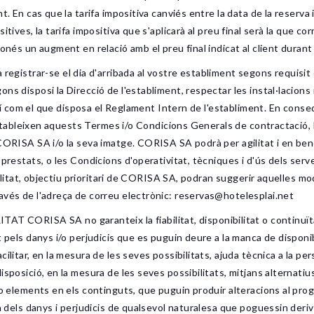
t. En cas que la tarifa impositiva canviés entre la data de la reserva 
itives, la tarifa impositiva que s'aplicarà al preu final serà la que c
onés un augment en relació amb el preu final indicat al client durant 
strar-se el dia d'arribada al vostre establiment segons requisit es
ns disposi la Direcció de l'establiment, respectar les instal·lacions
així com el que disposa el Reglament Intern de l'establiment. En conseq
e estableixen aquests Termes i/o Condicions Generals de contractació, 
CORISA SA i/o la seva imatge. CORISA SA podrà per agilitat i en bene
prestats, o les Condicions d'operativitat, tècniques i d'ús dels servei
qualitat, objectiu prioritari de CORISA SA, podran suggerir aquelles m
avés de l'adreça de correu electrònic: reservas@hotelesplai.net
ISA SA no garanteix la fiabilitat, disponibilitat o continuïtat d
 pels danys i/o perjudicis que es puguin deure a la manca de disponibil
ilitar, en la mesura de les seves possibilitats, ajuda tècnica a la per
sposició, en la mesura de les seves possibilitats, mitjans alternatiu
 o elements en els continguts, que puguin produir alteracions al pro
rà dels danys i perjudicis de qualsevol naturalesa que poguessin der