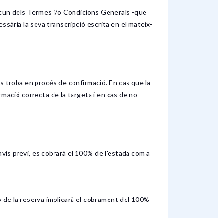
ascun dels Termes i/o Condicions Generals -que
ària la seva transcripció escrita en el mateix-
 es troba en procés de confirmació. En cas que la
ormació correcta de la targeta i en cas de no
avís previ, es cobrarà el 100% de l'estada com a
ió de la reserva implicarà el cobrament del 100%