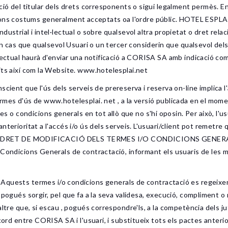
ció del titular dels drets corresponents o sigui legalment permès. En
als bons costums generalment acceptats oa l'ordre públic. HOTEL ESPLA
dustrial i intel·lectual o sobre qualsevol altra propietat o dret rel
 En cas que qualsevol Usuari o un tercer considerin que qualsevol del
lectual haurà d'enviar una notificació a CORISA SA amb indicació com
its així com la Website. www.hotelesplai.net
t que l'ús dels serveis de prereserva i reserva on-line implica l'
mes d'ús de www.hotelesplai. net , a la versió publicada en el momen
 condicions generals en tot allò que no s'hi oposin. Per això, l'us
terioritat a l'accés i/o ús dels serveis. L'usuari/client pot remetre 
lai.net DRET DE MODIFICACIÓ DELS TERMES I/O CONDICIONS GE
 Condicions Generals de contractació, informant els usuaris de les 
s termes i/o condicions generals de contractació es regeixen per
 pogués sorgir, pel que fa a la seva validesa, execució, compliment o 
altre que, si escau , pogués correspondre'ls, a la competència dels j
acord entre CORISA SA i l'usuari, i substitueix tots els pactes anter