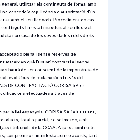
 general, utilitzar els continguts de forma, amb
I no concedeix cap llicència o autorització d'ús
acionat amb el seu lloc web. Procediment en cas
s continguts ha estat introduït al seu lloc web
pleta i precisa de les seves dades i dels drets
acceptació plena i sense reserves de
t mateix en què l'usuari contracti el servei.
uari haurà de ser conscient de la importància de
qualsevol tipus de reclamació a través del
NERALS DE CONTRACTACIÓ CORISA SA es
modificacions efectuades a través de
 la llei espanyola. CORISA SA i els usuaris,
resolució, total o parcial, se sotmeten, amb
utjats i tribunals de la CCAA. Aquest contracte
iors, compromisos, manifestacions o acords, tant