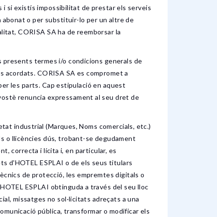
i si existís impossibilitat de prestar els serveis
 abonat o per substituir-lo per un altre de
qualitat, CORISA SA ha de reemborsar la
sents termes i/o condicions generals de
ermes acordats. CORISA SA es compromet a
 per les parts. Cap estipulació en aquest
 vostè renuncia expressament al seu dret de
industrial (Marques, Noms comercials, etc.)
ds o llicències dús, trobant-se degudament
, correcta i lícita i, en particular, es
rets d'HOTEL ESPLAI o de els seus titulars
tècnics de protecció, les empremtes digitals o
 d'HOTEL ESPLAI obtinguda a través del seu lloc
ial, missatges no sol·licitats adreçats a una
 comunicació pública, transformar o modificar els