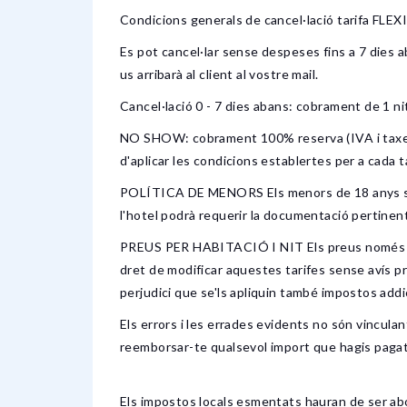
Condicions generals de cancel·lació tarifa FLEX
Es pot cancel·lar sense despeses fins a 7 dies aba
us arribarà al client al vostre mail.
Cancel·lació 0 - 7 dies abans: cobrament de 1 ni
NO SHOW: cobrament 100% reserva (IVA i taxes in
d'aplicar les condicions establertes per a cada ta
POLÍTICA DE MENORS Els menors de 18 anys s'han
l'hotel podrà requerir la documentació pertinen
PREUS PER HABITACIÓ I NIT Els preus només són v
dret de modificar aquestes tarifes sense avís pre
perjudici que se'ls apliquin també impostos add
Els errors i les errades evidents no són vincula
reemborsar-te qualsevol import que hagis pagat
Els impostos locals esmentats hauran de ser abo