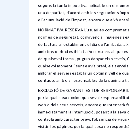
segons la tarifa impositiva aplicable en el momen
una disparitat, d'acord amb les regulacions impos
o l'acumulació de l'impost, encara que això ocasi
NORMATIVA RESERVA L'usuari es compromet a regi
normes de seguretat, convivència i higienes sego
de factura a l'establiment el dia de l'arribada, 
amb fins o efectes il·lícits i/o contraris al qu
de qualsevol forma , puguin danyar els serveis, 
qualsevol moment i sense avís previ, els serveis 
millorar el servei i establir un òptim nivell de 
contacte amb els responsables de la pàgina a tr
EXCLUSIÓ DE GARANTIES I DE RESPONSABILITAT COR
per la qual cosa exclou qualsevol responsabilitat
web o dels seus serveis, encara que intentarà fac
immediatament la interrupció, posant a la seva di
controla amb caràcter previ, l'absència de virus
visitin les pàgines, per la qual cosa no respond