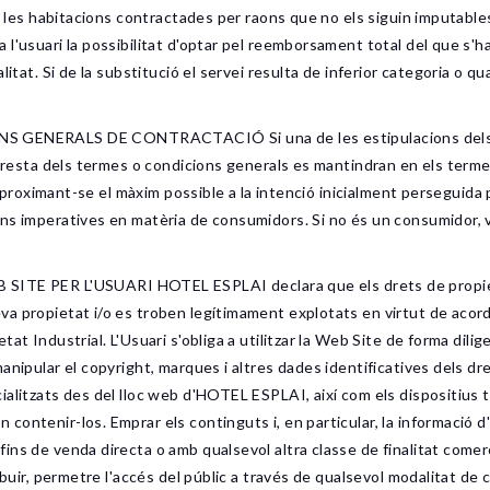
r les habitacions contractades per raons que no els siguin imputables 
l'usuari la possibilitat d'optar pel reemborsament total del que s'ha
litat. Si de la substitució el servei resulta de inferior categoria o 
NERALS DE CONTRACTACIÓ Si una de les estipulacions dels pre
 la resta dels termes o condicions generals es mantindran en els t
t aproximant-se el màxim possible a la intenció inicialment perseguida
ons imperatives en matèria de consumidors. Si no és un consumidor,
PER L'USUARI HOTEL ESPLAI declara que els drets de propietat 
va propietat i/o es troben legítimament explotats en virtut de acor
 Industrial. L'Usuari s'obliga a utilitzar la Web Site de forma diligent
anipular el copyright, marques i altres dades identificatives dels d
ialitzats des del lloc web d'HOTEL ESPLAI, així com els dispositius 
contenir-los. Emprar els continguts i, en particular, la informació
ns de venda directa o amb qualsevol altra classe de finalitat comerc
ibuir, permetre l'accés del públic a través de qualsevol modalitat de