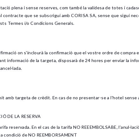
eptació plena i sense reserves, com també la validesa de totes i cad
 contracte que se subscrigui amb CORISA SA, sense que sigui necess
uests Termes i/o Condicions Generals.
confirmació on s'inclourà la confirmació que el vostre ordre de compra
itant informació de la targeta, disposarà de 24 hores per enviar la inf
ancel·lada.
nit amb targeta de crèdit. En cas de no presentar-se a l'hotel sense 
IÓ DE LA RESERVA
a tarifa reservada. En el cas de la tarifa NO REEEMBOLSABE, l'anul·lac
amb la condició de NO REEMBORSAMENT