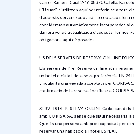
Carrer Ramon i Cajal 2-16 08370 Calella, Barcelo
i "Usuari" s'utilitzen aquí per referir-se a tots e
d'aquests serveis suposarà l'acceptació plena i
consideraran automàticament incorporades al con
darrera versió actualitzada d'aquests Termes i/
obligacions aquí disposades
ÚS DELS SERVEIS DE RESERVA ON-LINE D'HO
Els serveis de Pre-Reserva on-line són merament i
un hotel o ciutat de la seva preferència. EN 24H
vinculants una vegada acceptats per CORISA SA mi
confirmació de la reserva i notificar a CORISA S
SERVEIS DE RESERVA ONLINE Cadascun dels Term
amb CORISA SA, sense que sigui necessària la se
Que és una persona amb prou capacitat per contr
reservar una habitació a l'hotel ESPLAI.