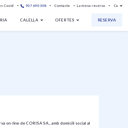
s Covid
937 690 308
Contacte
La meva reserva
Ca
RIA
CALELLA
OFERTES
RESERVA
-line de CORISA SA., amb domicili social al