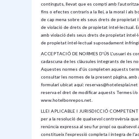
continguts, llevat que es compti amb l'autoritza
fins o efectes contraris a la llei, a la moral i 
de cap mena sobre els seus drets de propietat in
de violació de drets de propietat intel·lectual.
amb violació dels seus drets de propietat intel·
de propietat intel·lectual suposadament infring
ACCEPTACIÓ DE NORMES D'ÚS L'usuari és conscien
cadascuna de les clàusules integrants de les nor
Aquestes normes d'ús completen aquests termes o
consultar les normes de la present pàgina, amb an
formulari ubicat aquí: reservas@hotelesp
reserva el dret de modificar aquests Termes i/o
www.hotelbonrepos.net.
LLEI APLICABLE I JURISDICCIÓ COMPETENT Aquest
per a la resolució de qualsevol controvèrsia que
renúncia expressa al seu fur propi oa qualsevol 
constitueix l'expressió completa i íntegra de l'