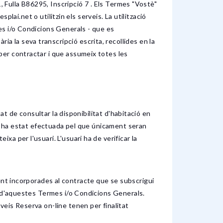
, Fulla B86295, Inscripció 7 . Els Termes "Vostè"
plai.net o utilitzin els serveis. La utilització
es i/o Condicions Generals - que es
 la seva transcripció escrita, recollides en la
per contractar i que assumeix totes les
at de consultar la disponibilitat d'habitació en
va ha estat efectuada pel que únicament seran
a per l'usuari. L'usuari ha de verificar la
 incorporades al contracte que se subscrigui
a d'aquestes Termes i/o Condicions Generals.
eis Reserva on-line tenen per finalitat