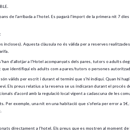
IBLE.
ns de l'arribada a l'hotel. Es pagarà l'import de la primera nit 7 dies 
t
closes). Aquesta clàusula no és vàlida per a reserves realitzades 
rifa.
 d'allotjar a l'Hotel acompanyats dels pares, tutors o adults degu
t que identifiqui els adults com a pares/tutors o persones autoritza
àlids per escrit i durant el termini que s'hi indiqui. Quan hi hagi
vi. Els preus relatius a la reserva se us indicaran durant el procés de
icionals d'acord amb la regulació local vigent a cadascuna de les co
nts. Per exemple, una nit en una habitació que s'oferia per error a 1€
.
nats directament a l'hotel. Els preus que es mostren al moment de l